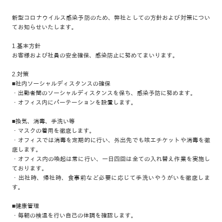
新型コロナウイルス感染予防のため、弊社としての方針および対策につい
てお知らせいたします。
1.基本方針
お客様および社員の安全確保、感染防止に努めてまいります。
2.対策
■社内ソーシャルディスタンスの確保
・出勤者間のソーシャルディスタンスを保ち、感染予防に努めます。
・オフィス内にパーテーションを設置します。
■換気、消毒、手洗い等
・マスクの着用を徹底します。
・オフィスでは消毒を定期的に行い、外出先でも咳エチケットや消毒を徹
底します。
・オフィス内の喚起は常に行い、一日四回は全ての入れ替え作業を実施し
ております。
・出社時、帰社時、食事前など必要に応じて手洗いやうがいを徹底しま
す。
■健康管理
・毎朝の検温を行い自己の体調を確認します。