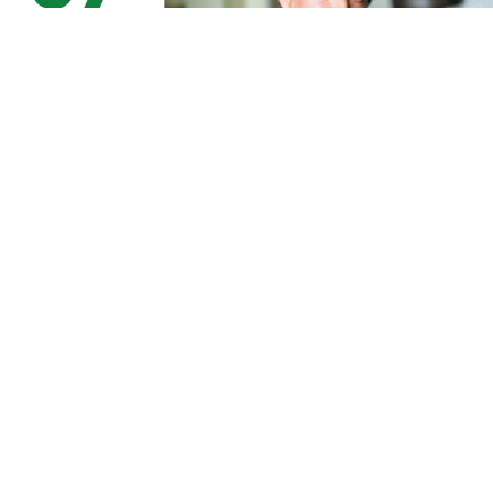
自分への挑戦
私たちは人間として仕事人として進化し続けるために常に挑戦と
失敗を繰り返し成長していく努力を怠りません