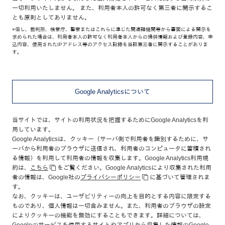
一切利用いたしません。 また、利用者本人の許可なく第三者に開示するこ
とも原則としてありません。
※但し、裁判所、検察庁、警察またはこれらに準じた関連諸機関等から書面による開示を
求められた場合は、利用者本人の許可なく利用者本人からの提供情報および登録内容、申
込内容、使用されたIPアドレス等のアクセス記録を当該第三者に開示することがありま
す。
Google Analyticsについて
当サイトでは、サイトの利用状況を把握するためにGoogle Analyticsを利
用しています。
Google Analyticsは、クッキー（サーバ側で利用者を識別するために、サ
ーバから利用者のブラウザに送信され、利用者のコンピュータに蓄積され
る情報）を利用して利用者の情報を収集します。Google Analytics利用規
約は、
こちら
をご覧ください。Google Analyticsにより収集された利用
者の情報は、Google社の
プライバシーポリシー
に基づいて管理されま
す。
なお、クッキーは、ユーザビリティーの向上を目的とする内容に限定する
ものであり、個人情報は一切含みません。また、利用者のブラウザの設定
によりクッキーの機能を無効にすることもできます。詳細については、