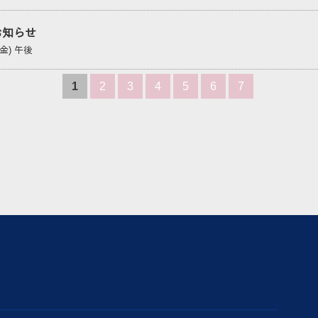
お知らせ
(金) 午後
1
2
3
4
5
6
7